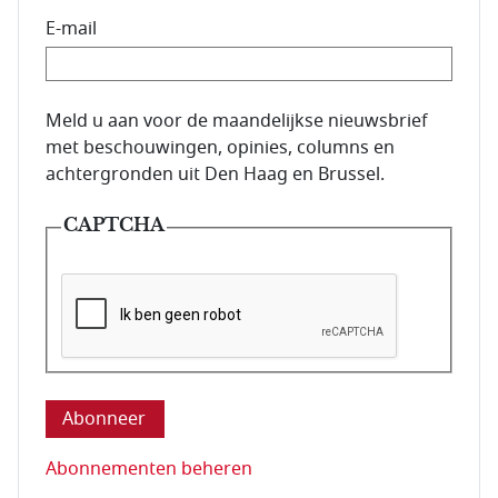
E-mail
E-mailadres van de abonnee.
Meld u aan voor de maandelijkse nieuwsbrief
met beschouwingen, opinies, columns en
achtergronden uit Den Haag en Brussel.
CAPTCHA
Deze vraag is om te controleren dat u een mens be
Abonnementen beheren