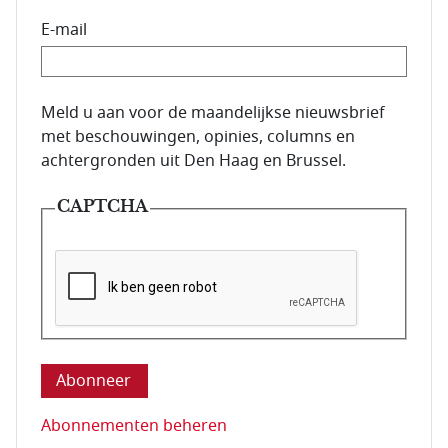
E-mail
E-mailadres van de abonnee.
Meld u aan voor de maandelijkse nieuwsbrief
met beschouwingen, opinies, columns en
achtergronden uit Den Haag en Brussel.
CAPTCHA
Deze vraag is om te controleren dat u een mens be
Abonnementen beheren