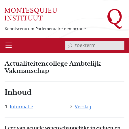
Overslaan en naar de inhoud gaan
Kenniscentrum Parlementaire democratie
invoerveld zoekterm
Open
Menu
Actualiteitencollege Ambtelijk
Vakmanschap
Inhoud
Informatie
Verslag
Leer van actuele wetenschappelijke inzichten en