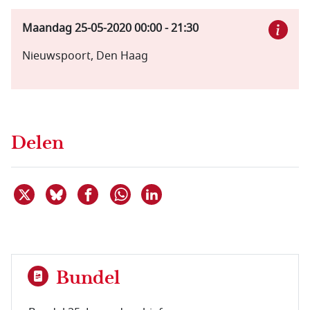
Maandag 25-05-2020
00:00
-
21:30
Nieuwspoort, Den Haag
Delen
Deel dit item op X
Deel dit item op Bluesky
Deel dit item op Facebook
Deel dit item op Linkedin
Delen via WhatsApp
Bundel