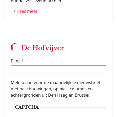
Bundel 25: Levend archief
Lees meer
De Hofvijver
E-mail
E-mailadres van de abonnee.
Meld u aan voor de maandelijkse nieuwsbrief
met beschouwingen, opinies, columns en
achtergronden uit Den Haag en Brussel.
CAPTCHA