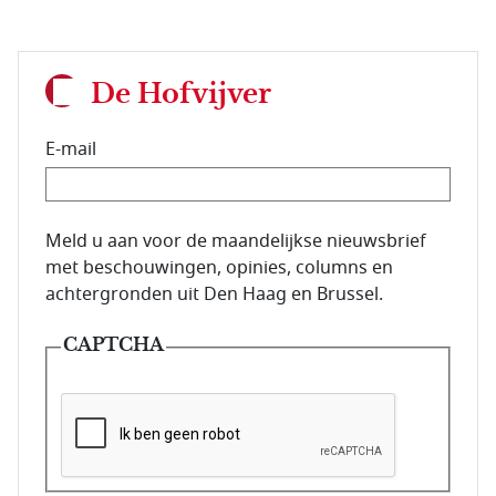
De Hofvijver
E-mail
E-mailadres van de abonnee.
Meld u aan voor de maandelijkse nieuwsbrief
met beschouwingen, opinies, columns en
achtergronden uit Den Haag en Brussel.
CAPTCHA
Deze vraag is om te controleren dat u een mens be