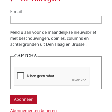
E-mail
E-mailadres van de abonnee.
Meld u aan voor de maandelijkse nieuwsbrief
met beschouwingen, opinies, columns en
achtergronden uit Den Haag en Brussel.
CAPTCHA
Deze vraag is om te controleren dat u een mens be
Abonnementen beheren