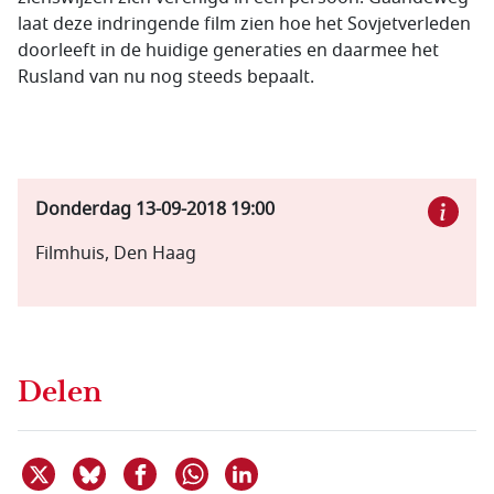
laat deze indringende film zien hoe het Sovjetverleden
doorleeft in de huidige generaties en daarmee het
Rusland van nu nog steeds bepaalt.
Donderdag 13-09-2018
19:00
Filmhuis, Den Haag
Delen
Deel dit item op X
Deel dit item op Bluesky
Deel dit item op Facebook
Deel dit item op Linkedin
Delen via WhatsApp