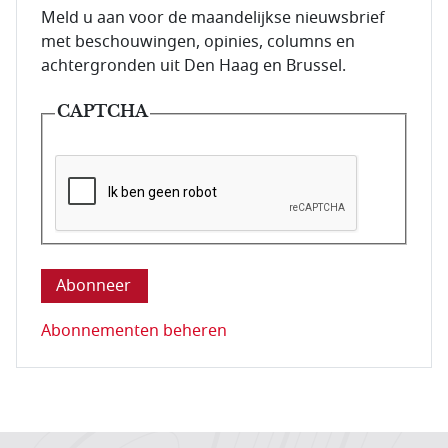
E-mailadres van de abonnee.
Meld u aan voor de maandelijkse nieuwsbrief
met beschouwingen, opinies, columns en
achtergronden uit Den Haag en Brussel.
CAPTCHA
Deze vraag is om te controleren dat u een mens be
Abonnementen beheren