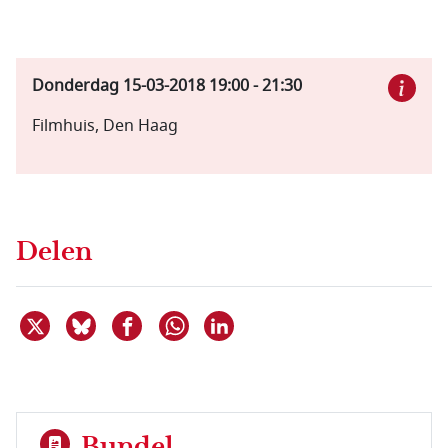
Donderdag 15-03-2018
19:00
-
21:30
Filmhuis, Den Haag
Delen
Deel dit item op X
Deel dit item op Bluesky
Deel dit item op Facebook
Deel dit item op Linkedin
Delen via WhatsApp
Bundel