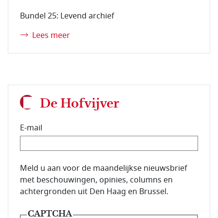
Bundel 25: Levend archief
Lees meer
De Hofvijver
E-mail
E-mailadres van de abonnee.
Meld u aan voor de maandelijkse nieuwsbrief
met beschouwingen, opinies, columns en
achtergronden uit Den Haag en Brussel.
CAPTCHA