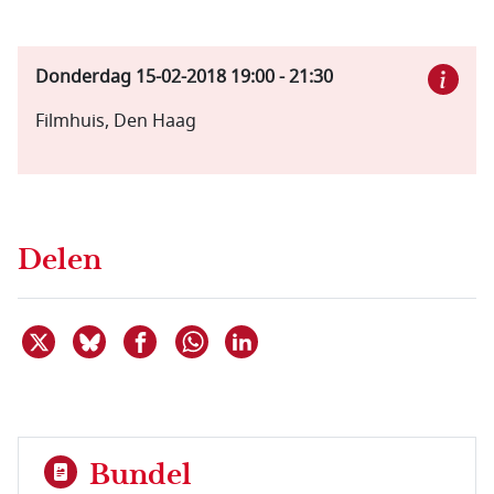
Donderdag 15-02-2018
19:00
-
21:30
Filmhuis, Den Haag
Delen
Deel dit item op X
Deel dit item op Bluesky
Deel dit item op Facebook
Deel dit item op Linkedin
Delen via WhatsApp
Bundel