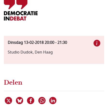
Dinsdag 13-02-2018
20:00
-
21:30
Studio Dudok, Den Haag
Delen
Deel dit item op X
Deel dit item op Bluesky
Deel dit item op Facebook
Deel dit item op Linkedin
Delen via WhatsApp