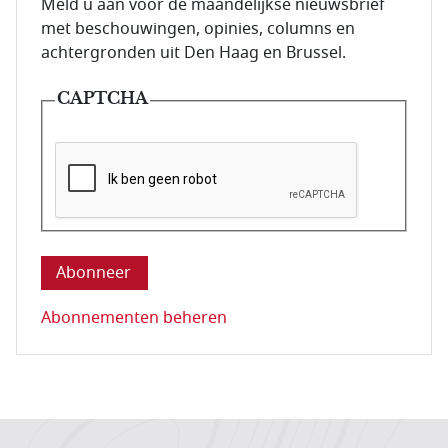
E-mailadres van de abonnee.
Meld u aan voor de maandelijkse nieuwsbrief
met beschouwingen, opinies, columns en
achtergronden uit Den Haag en Brussel.
CAPTCHA
Deze vraag is om te controleren dat u een mens be
Abonnementen beheren