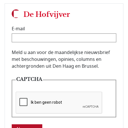
De Hofvijver
E-mail
E-mailadres van de abonnee.
Meld u aan voor de maandelijkse nieuwsbrief
met beschouwingen, opinies, columns en
achtergronden uit Den Haag en Brussel.
CAPTCHA
Deze vraag is om te controleren dat u een mens be