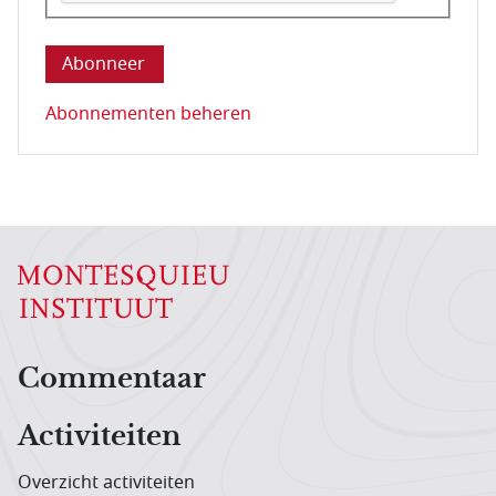
Deze vraag is om te controleren dat u een mens be
Abonnementen beheren
Hoofdnavigatiemenu
Commentaar
Activiteiten
Overzicht activiteiten