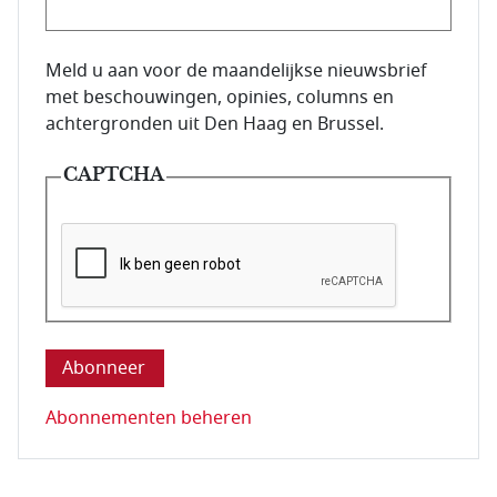
E-mailadres van de abonnee.
Meld u aan voor de maandelijkse nieuwsbrief
met beschouwingen, opinies, columns en
achtergronden uit Den Haag en Brussel.
CAPTCHA
Deze vraag is om te controleren dat u een mens be
Abonnementen beheren