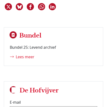
Deel dit item op X
Deel dit item op Bluesky
Deel dit item op Facebook
Deel dit item op Linkedin
Delen via WhatsApp
Bundel
Bundel 25: Levend archief
Lees meer
De Hofvijver
E-mail