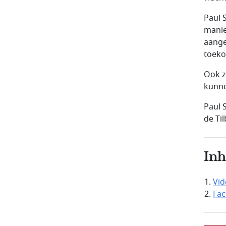
Paul 
manie
aange
toeko
Ook ze
kunne
Paul 
de Til
In
Vid
Fac