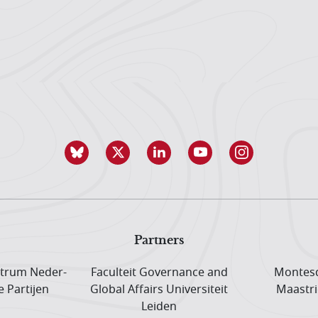
Partners
trum Neder­
Faculteit Governance and
Montesq
e Partijen
Global Affairs Universiteit
Maastri
Leiden