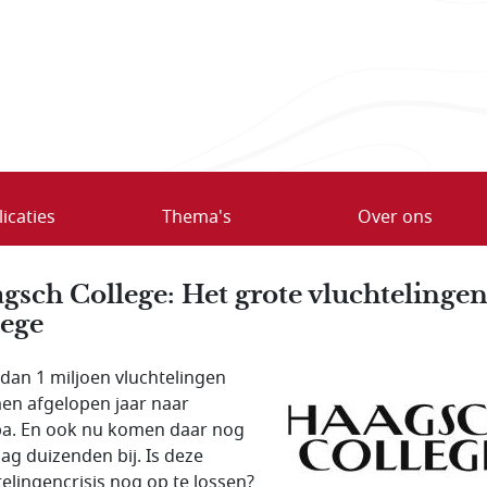
icaties
Thema's
Over ons
gsch College: Het grote vluchtelinge
lege
dan 1 miljoen vluchtelingen
n afgelopen jaar naar
a. En ook nu komen daar nog
dag duizenden bij. Is deze
telingencrisis nog op te lossen?