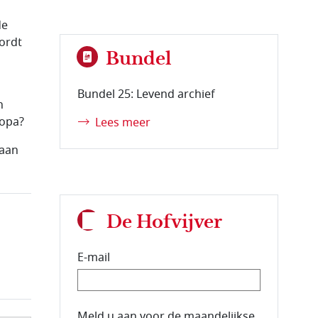
de
ordt
Bundel
Bundel 25: Levend archief
n
ropa?
Lees meer
 aan
De Hofvijver
E-mail
E-mailadres van de abonnee.
Meld u aan voor de maandelijkse