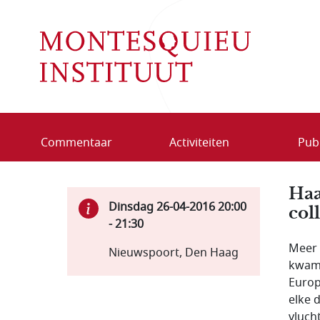
Overslaan en naar de inhoud gaan
Commentaar
Activiteiten
Publ
Haa
Dinsdag 26-04-2016
20:00
col
-
21:30
Meer 
Nieuwspoort, Den Haag
kwame
Europ
elke 
vluch