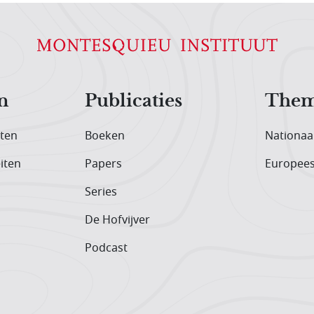
n
Publicaties
Them
iten
Boeken
Nationaa
iten
Papers
Europee
Series
De Hofvijver
Podcast