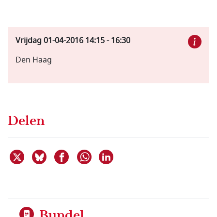
Vrijdag 01-04-2016
14:15
-
16:30
Den Haag
Delen
Deel dit item op X
Deel dit item op Bluesky
Deel dit item op Facebook
Deel dit item op Linkedin
Delen via WhatsApp
Bundel