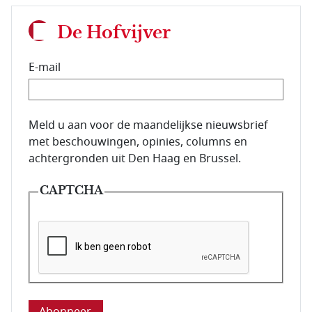
De Hofvijver
E-mail
E-mailadres van de abonnee.
Meld u aan voor de maandelijkse nieuwsbrief
met beschouwingen, opinies, columns en
achtergronden uit Den Haag en Brussel.
CAPTCHA
Deze vraag is om te controleren dat u een mens be