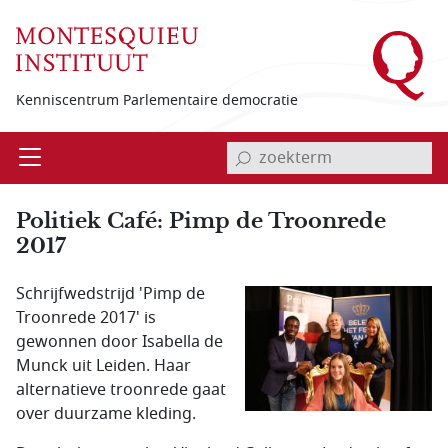
Overslaan en naar de inhoud gaan
Kenniscentrum Parlementaire democratie
invoerveld zoekterm
Open
Menu
Politiek Café: Pimp de Troonrede
2017
Schrijfwedstrijd 'Pimp de
Troonrede 2017' is
gewonnen door Isabella de
Munck uit Leiden. Haar
alternatieve troonrede gaat
over duurzame kleding.