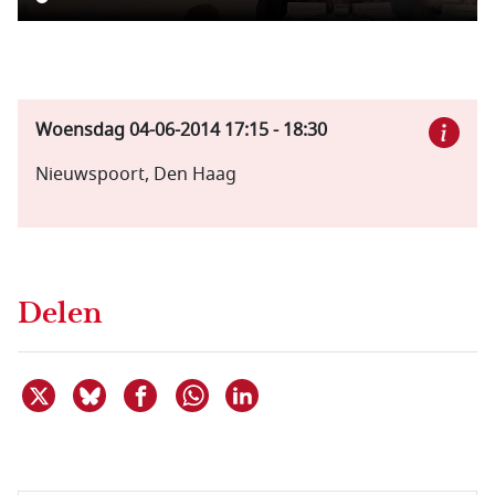
Woensdag 04-06-2014
17:15
-
18:30
Nieuwspoort, Den Haag
Delen
Deel dit item op X
Deel dit item op Bluesky
Deel dit item op Facebook
Deel dit item op Linkedin
Delen via WhatsApp