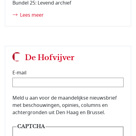
Bundel 25: Levend archief
Lees meer
De Hofvijver
E-mail
E-mailadres van de abonnee.
Meld u aan voor de maandelijkse nieuwsbrief
met beschouwingen, opinies, columns en
achtergronden uit Den Haag en Brussel.
CAPTCHA