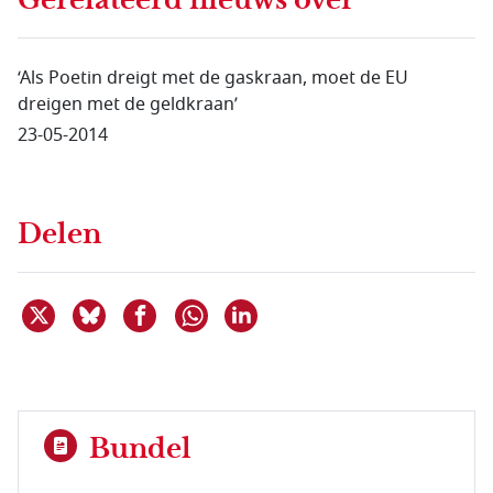
‘Als Poetin dreigt met de gaskraan, moet de EU
dreigen met de geldkraan’
23-05-2014
Delen
Deel dit item op X
Deel dit item op Bluesky
Deel dit item op Facebook
Deel dit item op Linkedin
Delen via WhatsApp
Bundel