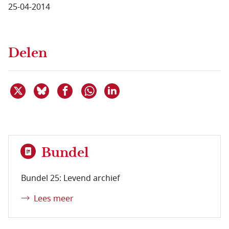
25-04-2014
Delen
Deel dit item op X
Deel dit item op Bluesky
Deel dit item op Facebook
Deel dit item op Linkedin
Delen via WhatsApp
Bundel
Bundel 25: Levend archief
Lees meer