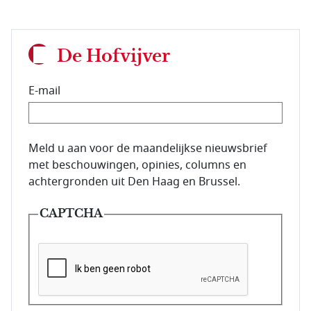
De Hofvijver
E-mail
E-mailadres van de abonnee.
Meld u aan voor de maandelijkse nieuwsbrief
met beschouwingen, opinies, columns en
achtergronden uit Den Haag en Brussel.
CAPTCHA
Deze vraag is om te controleren dat u een mens be