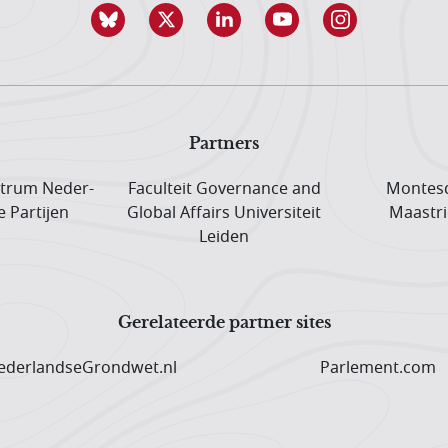
Partners
trum Neder­
Faculteit Governance and
Montesq
e Partijen
Global Affairs Universiteit
Maastri
Leiden
Gerelateerde partner sites
derlandseGrondwet.nl
Parlement.com