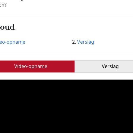
en?
houd
deo-opname
Verslag
Video-opname
Verslag
mbestand