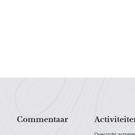
Hoofdnavigatiemenu
Commentaar
Activiteite
Overzicht activite