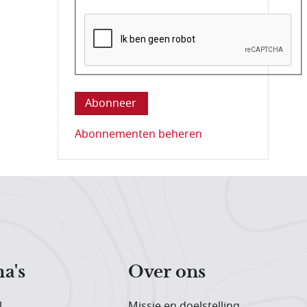
Deze vraag is om te controleren dat u ee
Abonnementen beheren
a's
Over ons
l
Missie en doelstelling