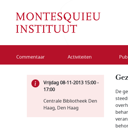
Overslaan en naar de inhoud gaan
Commentaar
Activiteiten
Publ
Gez
Vrijdag 08-11-2013
15:00
-
17:00
De ge
steed
Centrale Bibliotheek Den
overh
Haag, Den Haag
behan
veran
behor