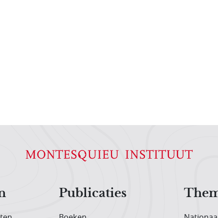
n
Publicaties
Them
iten
Boeken
Nationaa