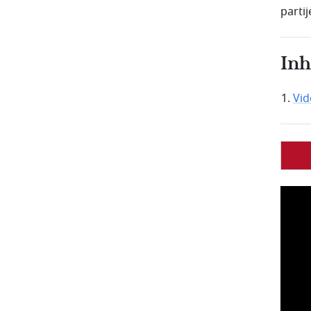
partij
In
Vi
Fil