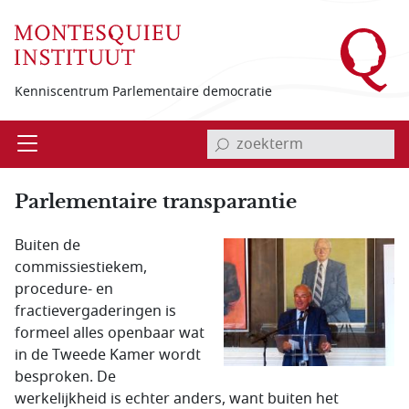
Overslaan en naar de inhoud gaan
Kenniscentrum Parlementaire democratie
invoerveld zoekterm
Open
Menu
Parlementaire transparantie
Buiten de
commissiestiekem,
procedure- en
fractievergaderingen is
formeel alles openbaar wat
in de Tweede Kamer wordt
besproken. De
werkelijkheid is echter anders, want buiten het