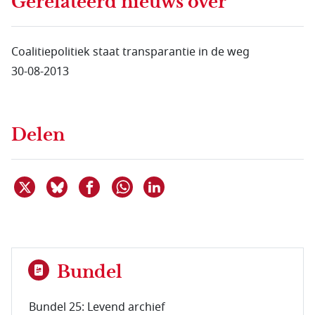
Gerelateerd nieuws
over
Coalitiepolitiek staat transparantie in de weg
30-08-2013
Delen
Deel dit item op X
Deel dit item op Bluesky
Deel dit item op Facebook
Deel dit item op Linkedin
Delen via WhatsApp
Bundel
Bundel 25: Levend archief