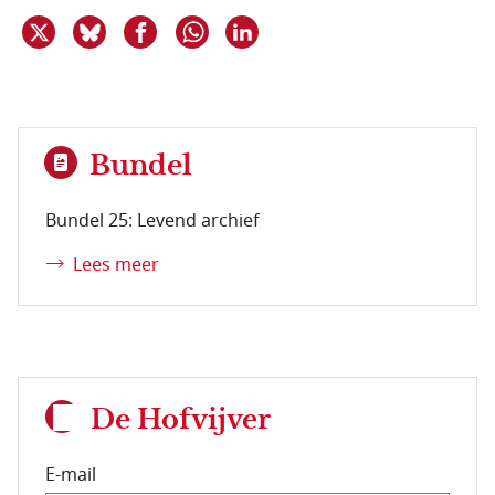
Deel dit item op X
Deel dit item op Bluesky
Deel dit item op Facebook
Deel dit item op Linkedin
Delen via WhatsApp
Bundel
Bundel 25: Levend archief
Lees meer
De Hofvijver
E-mail