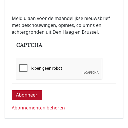
E-mailadres van de abonnee.
Meld u aan voor de maandelijkse nieuwsbrief
met beschouwingen, opinies, columns en
achtergronden uit Den Haag en Brussel.
CAPTCHA
Deze vraag is om te controleren dat u een mens be
Abonnementen beheren