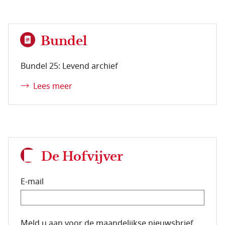
Bundel
Bundel 25: Levend archief
Lees meer
De Hofvijver
E-mail
E-mailadres van de abonnee.
Meld u aan voor de maandelijkse nieuwsbrief