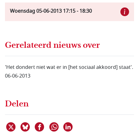
Woensdag 05-06-2013
17:15
-
18:30
Gerelateerd nieuws
over
'Het dondert niet wat er in [het sociaal akkoord] staat'.
06-06-2013
Delen
Deel dit item op X
Deel dit item op Bluesky
Deel dit item op Facebook
Deel dit item op Linkedin
Delen via WhatsApp