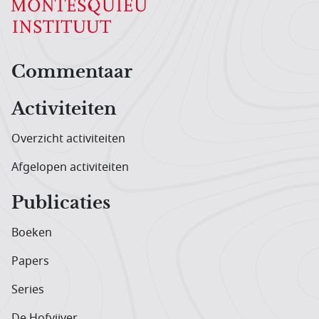
Hoofdnavigatiemenu
Commentaar
Activiteiten
Overzicht activiteiten
Afgelopen activiteiten
Publicaties
Boeken
Papers
Series
De Hofvijver