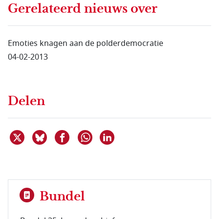
Gerelateerd nieuws
over
Emoties knagen aan de polderdemocratie
04-02-2013
Delen
Deel dit item op X
Deel dit item op Bluesky
Deel dit item op Facebook
Deel dit item op Linkedin
Delen via WhatsApp
Bundel