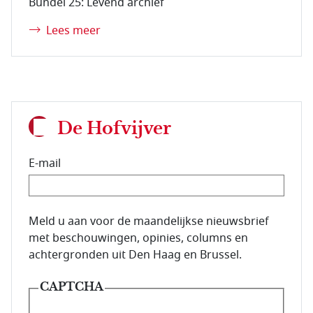
Bundel 25: Levend archief
Lees meer
De Hofvijver
E-mail
E-mailadres van de abonnee.
Meld u aan voor de maandelijkse nieuwsbrief
met beschouwingen, opinies, columns en
achtergronden uit Den Haag en Brussel.
CAPTCHA