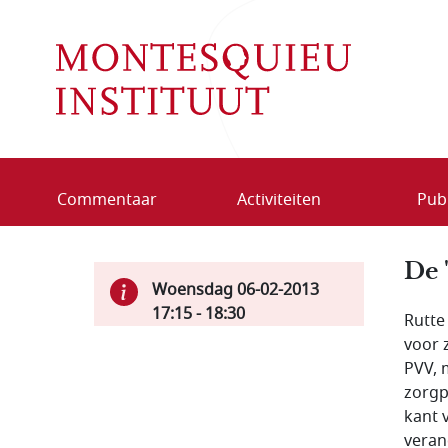
Overslaan en naar de inhoud gaan
Commentaar
Activiteiten
Publ
De 
Woensdag 06-02-2013
17:15
-
18:30
Rutte
voor 
PVV, 
zorgp
kant 
veran