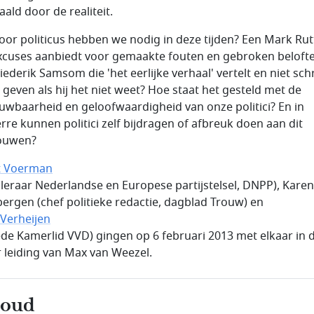
ald door de realiteit.
oor politicus hebben we nodig in deze tijden? Een Mark Rut
excuses aanbiedt voor gemaakte fouten en gebroken beloft
iederik Samsom die 'het eerlijke verhaal' vertelt en niet sc
e geven als hij het niet weet? Hoe staat het gesteld met de
uwbaarheid en geloofwaardigheid van onze politici? En in
rre kunnen politici zelf bijdragen of afbreuk doen aan dit
ouwen?
t Voerman
leraar Nederlandse en Europese partijstelsel, DNPP), Karen
ergen (chef politieke redactie, dagblad Trouw) en
Verheijen
de Kamerlid VVD) gingen op 6 februari 2013 met elkaar in 
 leiding van Max van Weezel.
houd