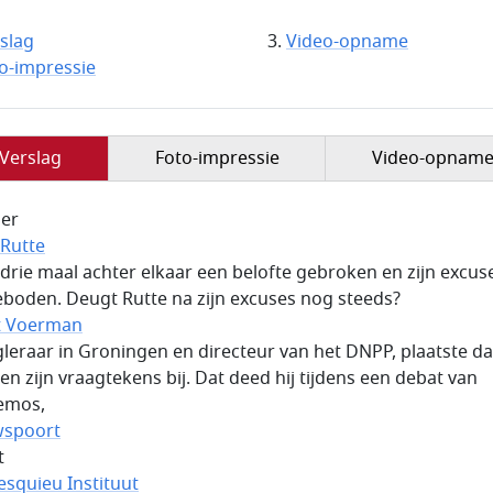
slag
Video-opname
o-impressie
Verslag
Foto-impressie
Video-opnam
er
Rutte
 drie maal achter elkaar een belofte gebroken en zijn excus
boden. Deugt Rutte na zijn excuses nog steeds?
t Voerman
gleraar in Groningen en directeur van het DNPP, plaatste d
ren zijn vraagtekens bij. Dat deed hij tijdens een debat van
emos,
wspoort
t
squieu Instituut