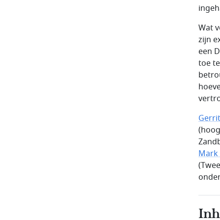
ingeha
Wat v
zijn 
een D
toe t
betro
hoeve
vertr
Gerri
(hoog
Zandb
Mark 
(Twee
onder
In