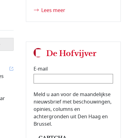
Lees meer
e
De Hofvijver
E-mail
es
E-mailadres van de abonnee.
Meld u aan voor de maandelijkse
aar
nieuwsbrief met beschouwingen,
opinies, columns en
achtergronden uit Den Haag en
Brussel.
CAPTCHA