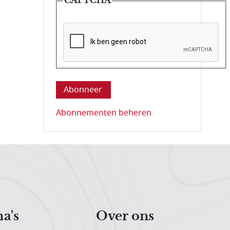
Deze vraag is om te controleren dat u ee
Abonnementen beheren
a's
Over ons