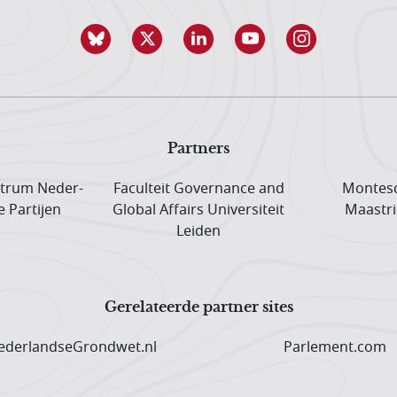
Partners
trum Neder­
Faculteit Governance and
Montesq
e Partijen
Global Affairs Universiteit
Maastri
Leiden
Gerelateerde partner sites
derlandseGrondwet.nl
Parlement.com