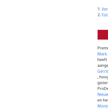
Ver
Fot
Premi
Mark 
heeft
aange
Gerri
, hoo
giste
ProD
Nieu
en he
Monte