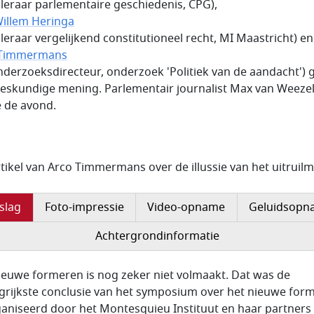
leraar parlementaire geschiedenis, CPG),
Willem Heringa
leraar vergelijkend constitutioneel recht, MI Maastricht) en
 Timmermans
nderzoeksdirecteur, onderzoek 'Politiek van de aandacht') 
eskundige mening. Parlementair journalist Max van Weeze
e de avond.
rtikel van Arco Timmermans over de illussie van het uitruil
slag
Foto-impressie
Video-opname
Geluidsopn
Achtergrondinformatie
ieuwe formeren is nog zeker niet volmaakt. Dat was de
grijkste conclusie van het symposium over het nieuwe for
aniseerd door het Montesquieu Instituut en haar partners