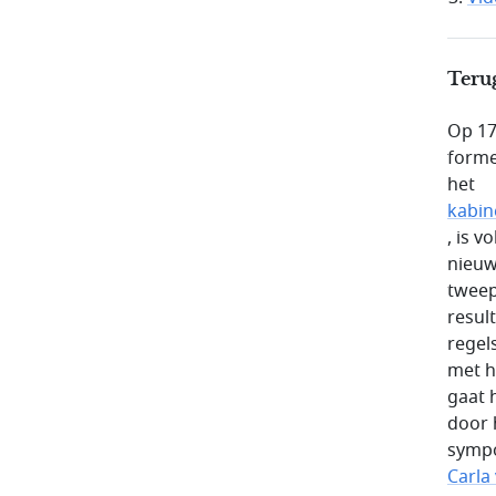
Terug
Op 17
forme
het
kabine
, is 
nieuw
tweep
result
regel
met h
gaat 
door 
symp
Carla