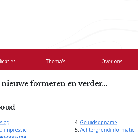
icaties
Thema's
Over ons
 nieuwe formeren en verder...
houd
slag
Geluidsopname
o-impressie
Achtergrondinformatie
deo-opname