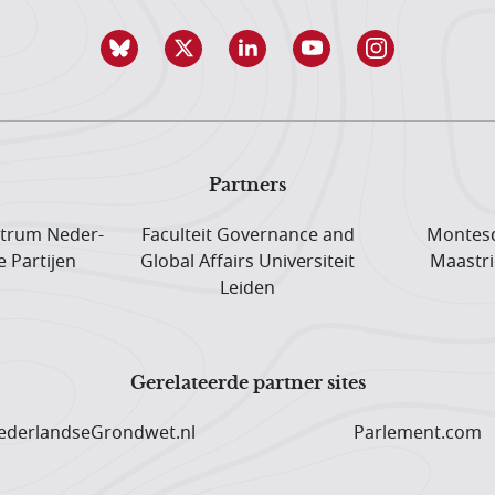
Partners
trum Neder­
Faculteit Governance and
Montesq
e Partijen
Global Affairs Universiteit
Maastri
Leiden
Gerelateerde partner sites
derlandseGrondwet.nl
Parlement.com