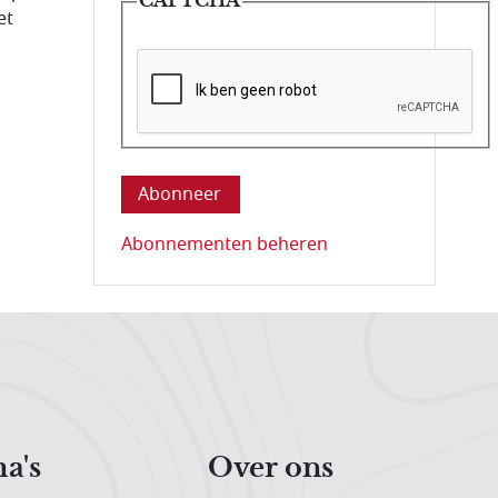
et
Deze vraag is om te controleren dat u ee
Abonnementen beheren
a's
Over ons