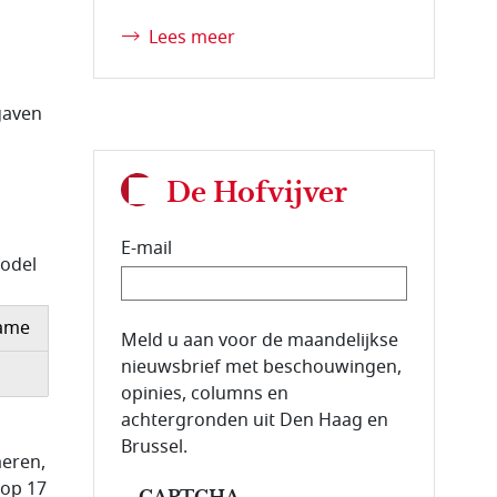
Lees meer
gaven
l
De Hofvijver
E-mail
model
ame
E-mailadres van de abonnee.
Meld u aan voor de maandelijkse
nieuwsbrief met beschouwingen,
opinies, columns en
achtergronden uit Den Haag en
Brussel.
meren,
 op 17
CAPTCHA