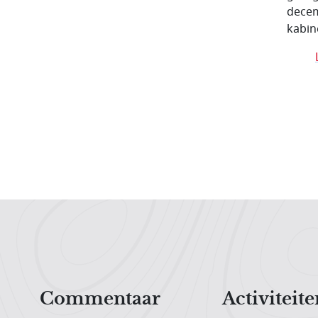
decem
kabine
Hoofdnavigatiemenu
Commentaar
Activiteite