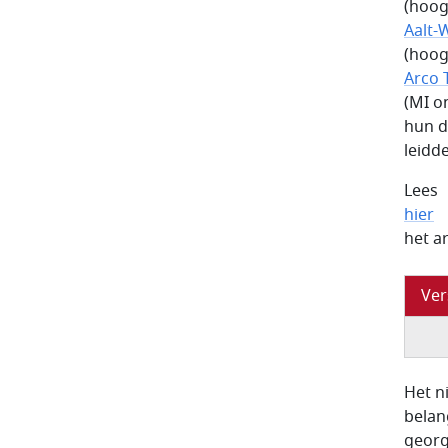
(hoog
Aalt-
(hoog
Arco
(MI o
hun d
leidd
Lees
hier
het a
Ver
Het n
belan
georg