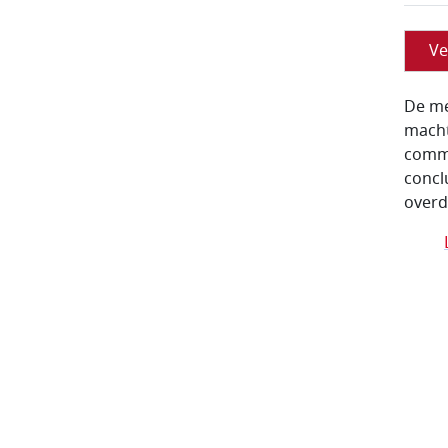
Ve
De me
macht
comme
concl
overd