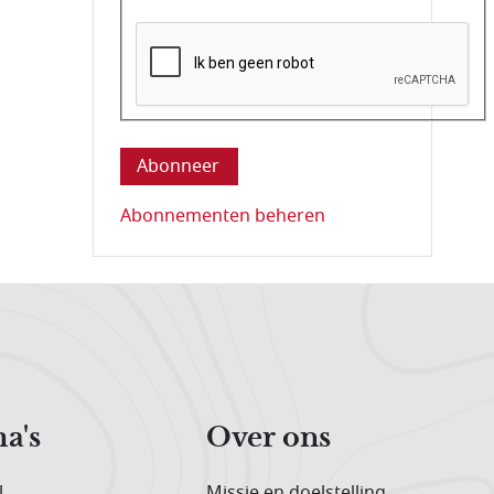
Deze vraag is om te controleren dat u ee
Abonnementen beheren
a's
Over ons
l
Missie en doelstelling