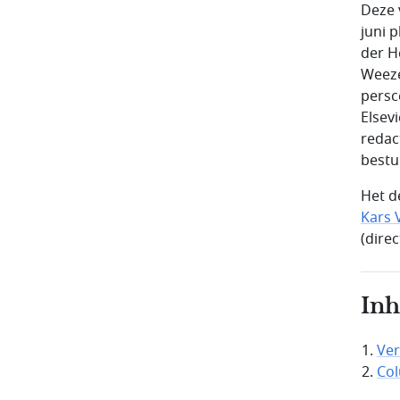
Deze 
juni 
der H
Weeze
persc
Elsev
redac
bestu
Het d
Kars 
(dire
In
Ver
Co