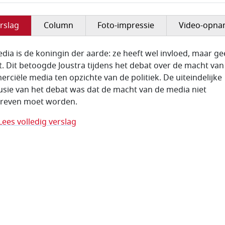
rslag
Column
Foto-impressie
Video-opn
dia is de koningin der aarde: ze heeft wel invloed, maar g
. Dit betoogde Joustra tijdens het debat over de macht van
rciële media ten opzichte van de politiek. De uiteindelijke
usie van het debat was dat de macht van de media niet
reven moet worden.
Lees volledig verslag