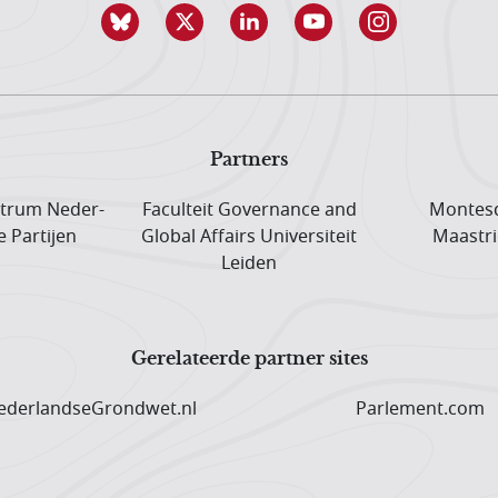
Partners
trum Neder­
Faculteit Governance and
Montesq
e Partijen
Global Affairs Universiteit
Maastri
Leiden
Gerelateerde partner sites
derlandseGrondwet.nl
Parlement.com