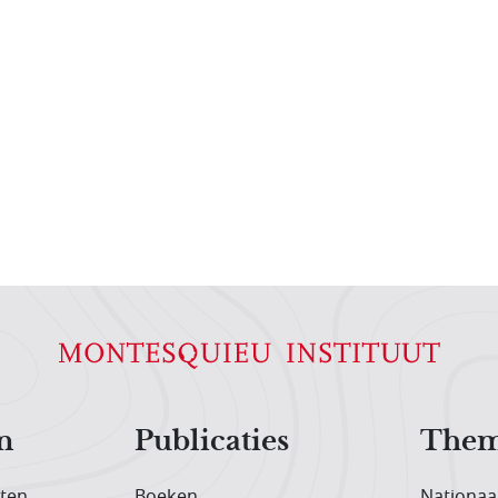
n
Publicaties
Them
iten
Boeken
Nationaa