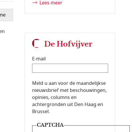
Lees meer
ame
een
De Hofvijver
E-mail
E-mailadres van de abonnee.
Meld u aan voor de maandelijkse
nieuwsbrief met beschouwingen,
opinies, columns en
achtergronden uit Den Haag en
Brussel.
CAPTCHA