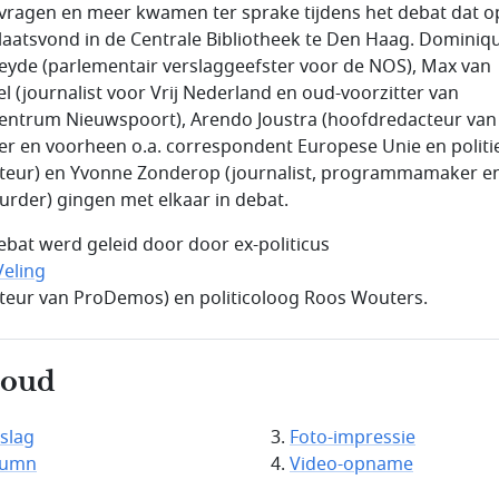
vragen en meer kwamen ter sprake tijdens het debat dat o
plaatsvond in de Centrale Bibliotheek te Den Haag. Dominiq
eyde (parlementair verslaggeefster voor de NOS), Max van
l (journalist voor Vrij Nederland en oud-voorzitter van
entrum Nieuwspoort), Arendo Joustra (hoofdredacteur van
ier en voorheen o.a. correspondent Europese Unie en politi
teur) en Yvonne Zonderop (journalist, programmamaker e
urder) gingen met elkaar in debat.
ebat werd geleid door door ex-politicus
Veling
cteur van ProDemos) en politicoloog Roos Wouters.
houd
slag
Foto-impressie
lumn
Video-opname