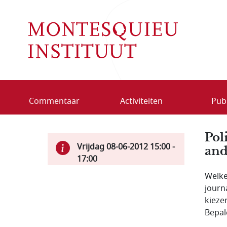
Overslaan en naar de inhoud gaan
Commentaar
Activiteiten
Publ
Pol
Vrijdag 08-06-2012
15:00
-
and
17:00
Welke
journ
kieze
Bepal