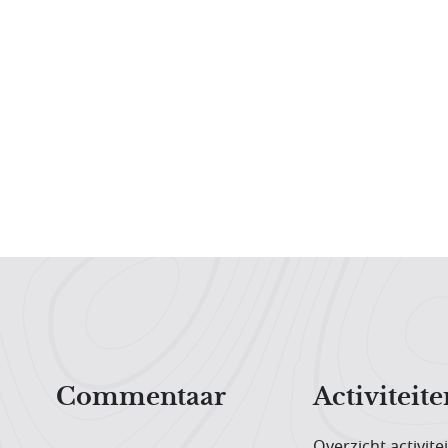
Hoofdnavigatiemenu
Commentaar
Activiteite
Overzicht activite