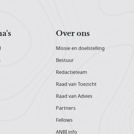
a's
Over ons
l
Missie en doelstelling
s
Bestuur
Redactieteam
Raad van Toezicht
Raad van Advies
Partners
Fellows
ANBI info