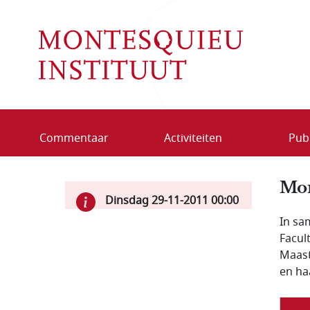
Overslaan en naar de inhoud gaan
Commentaar
Activiteiten
Publ
Mon
Dinsdag 29-11-2011
00:00
In sa
Facul
Maast
en ha