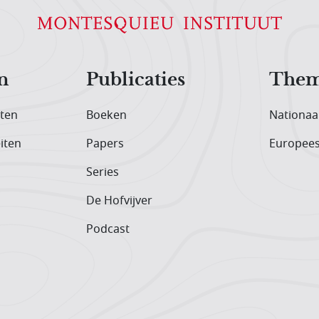
n
Publicaties
Them
iten
Boeken
Nationaa
iten
Papers
Europee
Series
De Hofvijver
Podcast