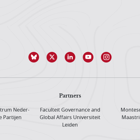
Partners
trum Neder­
Faculteit Governance and
Montesq
e Partijen
Global Affairs Universiteit
Maastri
Leiden