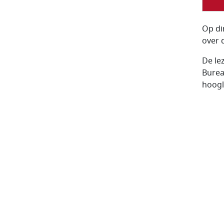
Op di
over 
De le
Burea
hoogl