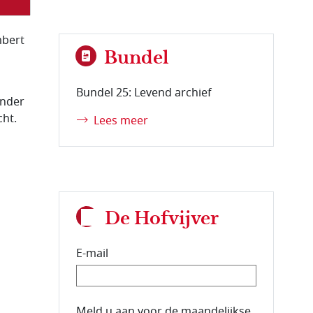
mbert
Bundel
Bundel 25: Levend archief
onder
cht.
Lees meer
De Hofvijver
E-mail
E-mailadres van de abonnee.
Meld u aan voor de maandelijkse