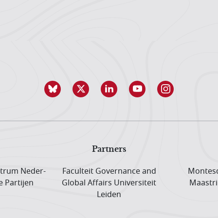
Partners
trum Neder­
Faculteit Governance and
Montesq
e Partijen
Global Affairs Universiteit
Maastri
Leiden