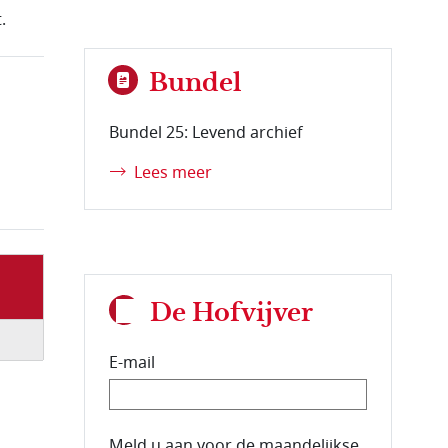
.
Bundel
Bundel 25: Levend archief
Lees meer
De Hofvijver
E-mail
E-mailadres van de abonnee.
Meld u aan voor de maandelijkse