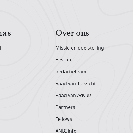
a's
Over ons
l
Missie en doelstelling
s
Bestuur
Redactieteam
Raad van Toezicht
Raad van Advies
Partners
Fellows
ANBI info