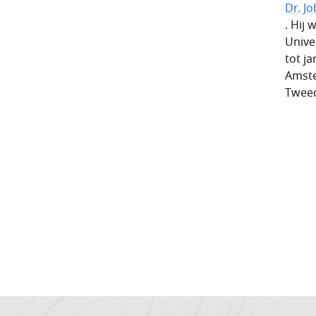
Dr. J
. Hij
Unive
tot j
Amste
Twee