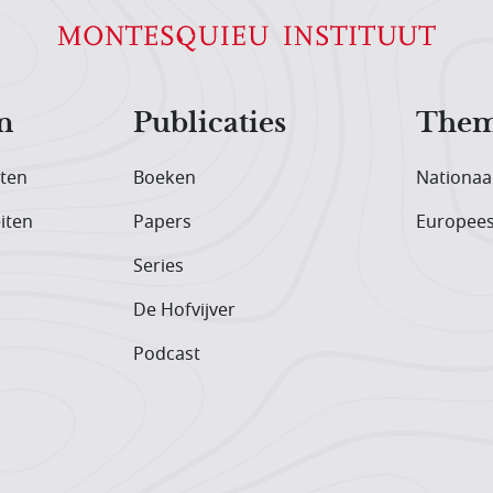
n
Publicaties
Them
iten
Boeken
Nationaa
iten
Papers
Europee
Series
De Hofvijver
Podcast