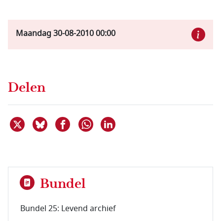
Maandag 30-08-2010
00:00
Delen
Deel dit item op X
Deel dit item op Bluesky
Deel dit item op Facebook
Deel dit item op Linkedin
Delen via WhatsApp
Bundel
Bundel 25: Levend archief