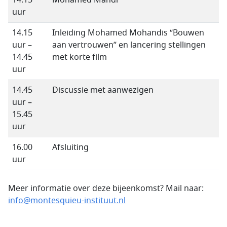
14.15
Mohamed Mahdi
uur
14.15
Inleiding Mohamed Mohandis “Bouwen
uur –
aan vertrouwen” en lancering stellingen
14.45
met korte film
uur
14.45
Discussie met aanwezigen
uur –
15.45
uur
16.00
Afsluiting
uur
Meer informatie over deze bijeenkomst? Mail naar:
info@montesquieu-instituut.nl