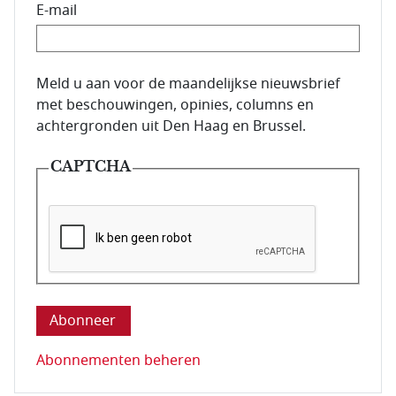
E-mail
E-mailadres van de abonnee.
Meld u aan voor de maandelijkse nieuwsbrief
met beschouwingen, opinies, columns en
achtergronden uit Den Haag en Brussel.
CAPTCHA
Deze vraag is om te controleren dat u een mens be
Abonnementen beheren