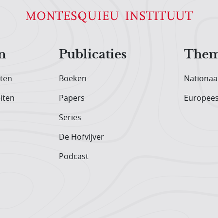
n
Publicaties
Them
iten
Boeken
Nationaa
iten
Papers
Europee
Series
De Hofvijver
Podcast