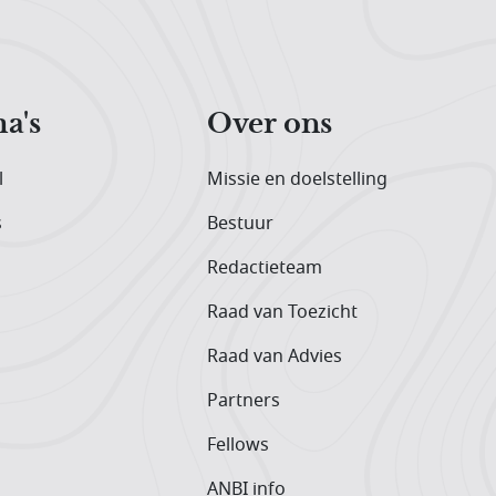
a's
Over ons
l
Missie en doelstelling
s
Bestuur
Redactieteam
Raad van Toezicht
Raad van Advies
Partners
Fellows
ANBI info