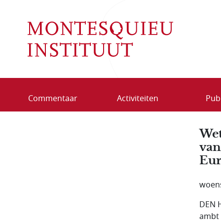
Overslaan en naar de inhoud gaan
Commentaar
Activiteiten
Publ
Wet
van
Eur
woen
DEN H
ambt 