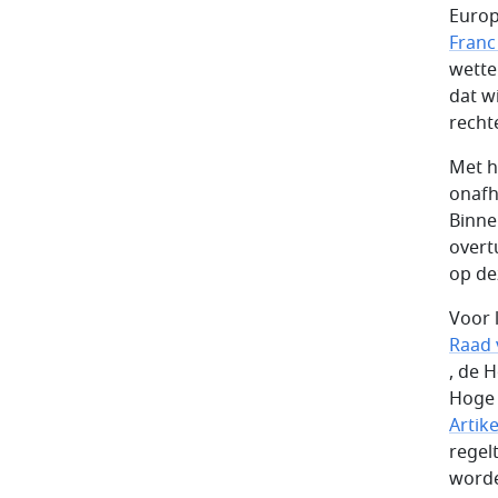
Europ
Franc
wette
dat w
recht
Met h
onafh
Binne
overt
op de
Voor 
Raad 
, de 
Hoge 
Artik
regel
worde