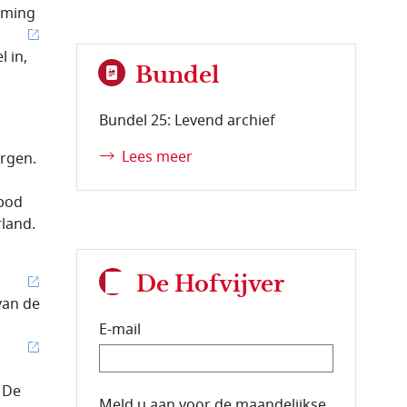
rming
l in,
Bundel
Bundel 25: Levend archief
Lees meer
orgen.
rbod
rland.
De Hofvijver
van de
E-mail
 De
E-mailadres van de abonnee.
Meld u aan voor de maandelijkse