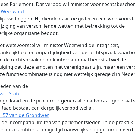
ees Parlement. Dat verbod wil minister voor rechtsbesche
 Weerwind
lijk vastleggen. Hij diende daartoe gisteren een wetsvoorste
ijziging van verschillende wetten met betrekking tot de
erlijke organisatie beoogt.
et wetsvoorstel wil minister Weerwind de integriteit,
ankelijkheid en onpartijdigheid van de rechtspraak waarb
n de rechtspraak en ook internationaal heerst al wel de
uiging dat deze ambten niet verenigbaar zijn, maar een ve
ze functiecombinatie is nog niet wettelijk geregeld in Nede
leden van de
van State
Hoge Raad en de procureur-generaal en advocaat-generaal 
Raad bestaat een dergelijk verbod wel al.
el 57 van de Grondwet
t de incompatibiliteiten van parlementsleden. In de praktijk
n deze ambten al enige tijd nauwelijks nog gecombineerd.