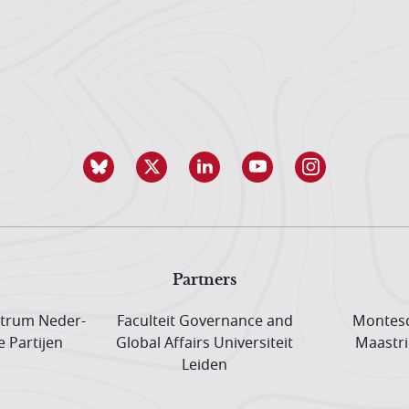
Partners
trum Neder­
Faculteit Governance and
Montesq
e Partijen
Global Affairs Universiteit
Maastri
Leiden