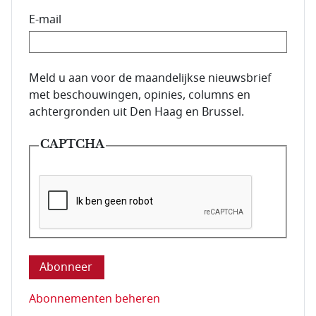
E-mail
E-mailadres van de abonnee.
Meld u aan voor de maandelijkse nieuwsbrief
met beschouwingen, opinies, columns en
achtergronden uit Den Haag en Brussel.
CAPTCHA
Deze vraag is om te controleren dat u een mens be
Abonnementen beheren