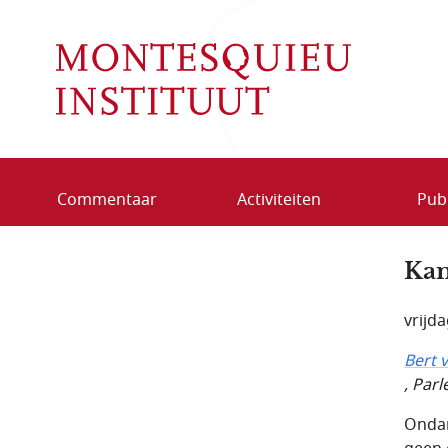
Overslaan en naar de inhoud gaan
Commentaar
Activiteiten
Publ
Kam
vrijd
Bert 
, Par
Ondan