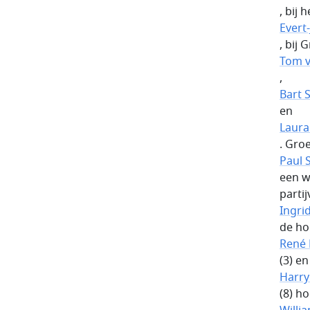
, bij 
Evert
, bij 
Tom v
,
Bart 
en
Laura
. Gro
Paul 
een w
partij
Ingri
de ho
René 
(3) en
Harry
(8) h