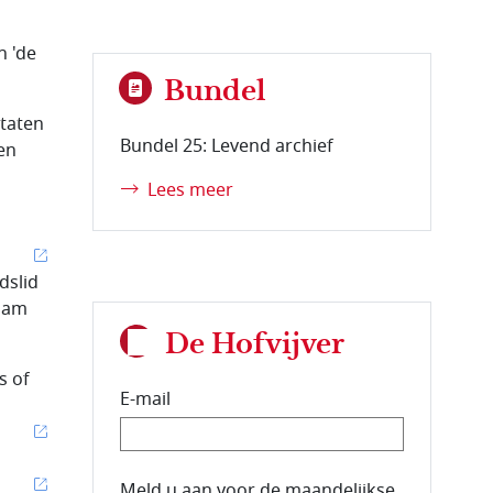
n 'de
Bundel
Staten
Bundel 25: Levend archief
en
Lees meer
dslid
zaam
De Hofvijver
s of
E-mail
E-mailadres van de abonnee.
Meld u aan voor de maandelijkse