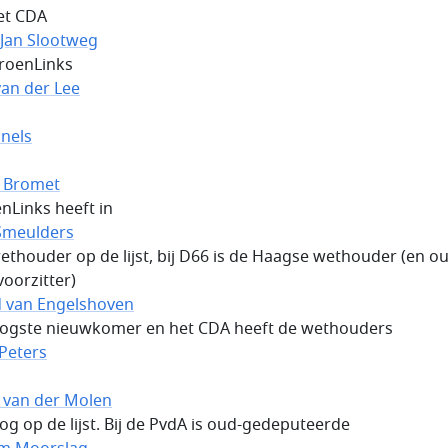
het CDA
-Jan Slootweg
GroenLinks
an der Lee
Snels
 Bromet
enLinks heeft in
Smeulders
ethouder op de lijst, bij D66 is de Haagse wethouder (en o
voorzitter)
d van Engelshoven
ogste nieuwkomer en het CDA heeft de wethouders
Peters
 van der Molen
oog op de lijst. Bij de PvdA is oud-gedeputeerde