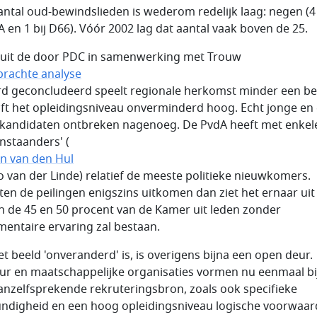
antal oud-bewindslieden is wederom redelijk laag: negen (4
A en 1 bij D66). Vóór 2002 lag dat aantal vaak boven de 25.
 uit de door PDC in samenwerking met Trouw
brachte analyse
rd geconcludeerd speelt regionale herkomst minder een b
ijft het opleidingsniveau onverminderd hoog. Echt jonge en
kandidaten ontbreken nagenoeg. De PvdA heeft met enkel
enstaanders' (
en van den Hul
co van der Linde) relatief de meeste politieke nieuwkomers.
en de peilingen enigszins uitkomen dan ziet het ernaar uit
n de 45 en 50 procent van de Kamer uit leden zonder
mentaire ervaring zal bestaan.
et beeld 'onveranderd' is, is overigens bijna een open deur.
ur en maatschappelijke organisaties vormen nu eenmaal bi
anzelfsprekende rekruteringsbron, zoals ook specifieke
ndigheid en een hoog opleidingsniveau logische voorwaa