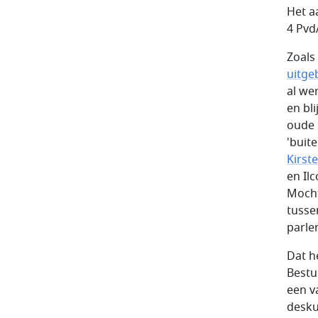
Het a
4 Pvd
Zoals
uitge
al we
en bl
oude 
'buit
Kirst
en Il
Mocht
tusse
parle
Dat h
Bestu
een v
desku