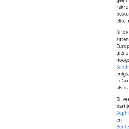
geen 
rekru
bestuu
elite'
Bij de
zitte
Europ
uitsl
hoogs
Sand
enigs
in Gr
als fr
Bij v
parti
Soph
en
Bente