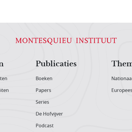
n
Publicaties
Them
iten
Boeken
Nationaa
iten
Papers
Europee
Series
De Hofvijver
Podcast