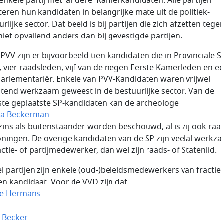
enkele partij met 'andere' Kamerkandidaten. Alle partijen
teren hun kandidaten in belangrijke mate uit de politiek-
rlijke sector. Dat beeld is bij partijen die zich afzetten tege
 niet opvallend anders dan bij gevestigde partijen.
 PVV zijn er bijvoorbeeld tien kandidaten die in Provinciale 
n, vier raadsleden, vijf van de negen Eerste Kamerleden en e
arlementariër. Enkele van PVV-Kandidaten waren vrijwel
uitend werkzaam geweest in de bestuurlijke sector. Van de
te geplaatste SP-kandidaten kan de archeologe
ra Beckerman
zins als buitenstaander worden beschouwd, al is zij ook raa
oningen. De overige kandidaten van de SP zijn veelal werk
actie- of partijmedewerker, dan wel zijn raads- of Statenlid.
eel partijen zijn enkele (oud-)beleidsmedewerkers van fractie
jen kandidaat. Voor de VVD zijn dat
ie Hermans
 Becker