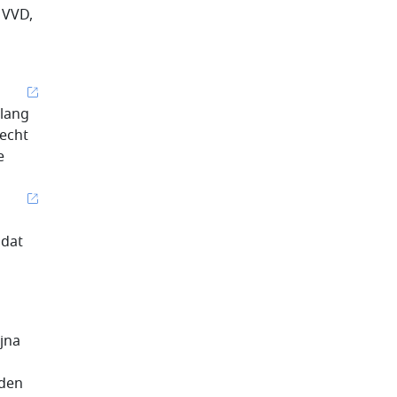
 VVD,
elang
 echt
e
 dat
jna
rden