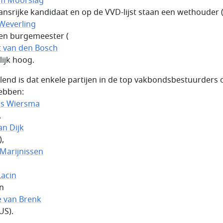
am Moorslag
ansrijke kandidaat en op de VVD-lijst staan een wethouder 
Weverling
een burgemeester (
t van den Bosch
lijk hoog.
lend is dat enkele partijen in de top vakbondsbestuurders 
hebben:
is Wiersma
,
an Dijk
),
 Marijnissen
acin
en
e van Brenk
US).