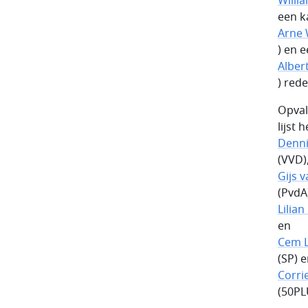
Willi
een k
Arne 
) en 
Alber
) rede
Opval
lijst 
Denn
(VVD)
Gijs v
(PvdA
Lilian
en
Cem L
(SP) 
Corri
(50PL