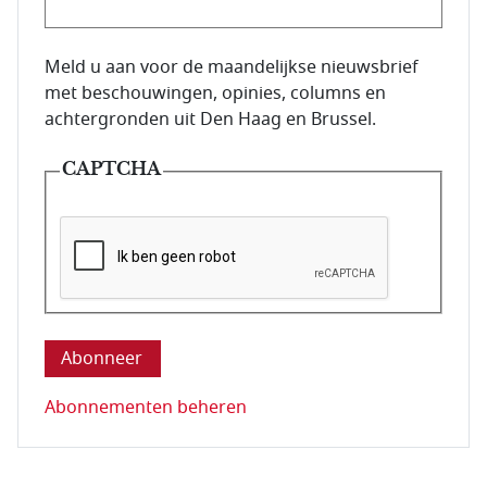
E-mailadres van de abonnee.
Meld u aan voor de maandelijkse nieuwsbrief
met beschouwingen, opinies, columns en
achtergronden uit Den Haag en Brussel.
CAPTCHA
Deze vraag is om te controleren dat u een mens be
Abonnementen beheren