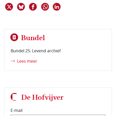
Deel dit item op X
Deel dit item op Bluesky
Deel dit item op Facebook
Deel dit item op Linkedin
Delen via WhatsApp
Bundel
Bundel 25: Levend archief
Lees meer
De Hofvijver
E-mail