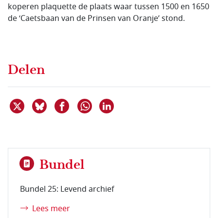
koperen plaquette de plaats waar tussen 1500 en 1650
de ‘Caetsbaan van de Prinsen van Oranje’ stond.
Delen
Deel dit item op X
Deel dit item op Bluesky
Deel dit item op Facebook
Deel dit item op Linkedin
Delen via WhatsApp
Bundel
Bundel 25: Levend archief
Lees meer