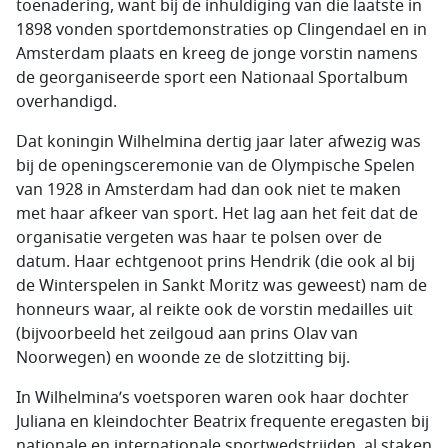
toenadering, want bij de inhuldiging van die laatste in
1898 vonden sportdemonstraties op Clingendael en in
Amsterdam plaats en kreeg de jonge vorstin namens
de georganiseerde sport een Nationaal Sportalbum
overhandigd.
Dat koningin Wilhelmina dertig jaar later afwezig was
bij de openingsceremonie van de Olympische Spelen
van 1928 in Amsterdam had dan ook niet te maken
met haar afkeer van sport. Het lag aan het feit dat de
organisatie vergeten was haar te polsen over de
datum. Haar echtgenoot prins Hendrik (die ook al bij
de Winterspelen in Sankt Moritz was geweest) nam de
honneurs waar, al reikte ook de vorstin medailles uit
(bijvoorbeeld het zeilgoud aan prins Olav van
Noorwegen) en woonde ze de slotzitting bij.
In Wilhelmina’s voetsporen waren ook haar dochter
Juliana en kleindochter Beatrix frequente eregasten bij
nationale en internationale sportwedstrijden, al staken