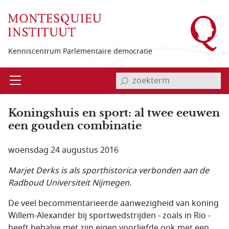
Overslaan en naar de inhoud gaan
Kenniscentrum Parlementaire democratie
invoerveld zoekterm
Open
Menu
Koningshuis en sport: al twee eeuwen
een gouden combinatie
woensdag 24 augustus 2016
Marjet Derks is als sporthistorica verbonden aan de
Radboud Universiteit Nijmegen.
De veel becommentarieerde aanwezigheid van koning
Willem-Alexander bij sportwedstrijden - zoals in Rio -
heeft behalve met zijn eigen voorliefde ook met een