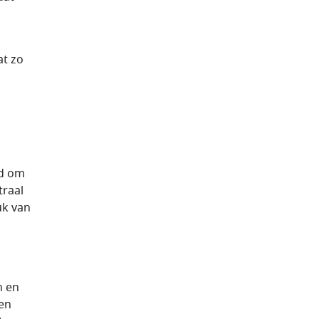
at zo
jd om
traal
uk van
h en
 en