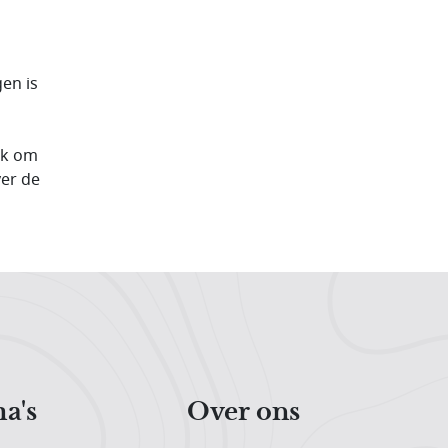
en is
jk om
ver de
a's
Over ons