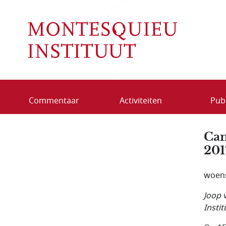
Overslaan en naar de inhoud gaan
Commentaar
Activiteiten
Publ
Cam
201
woens
Joop 
Insti