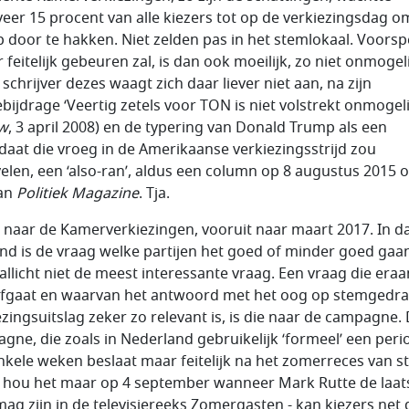
eer 15 procent van alle kiezers tot op de verkiezingsdag o
 door te hakken. Niet zelden pas in het stemlokaal. Voorsp
 feitelijk gebeuren zal, is dan ook moeilijk, zo niet onmogeli
schrijver dezes waagt zich daar liever niet aan, na zijn
ebijdrage ‘Veertig zetels voor TON is niet volstrekt onmogeli
w
, 3 april 2008) en de typering van Donald Trump als een
daat die vroeg in de Amerikaanse verkiezingsstrijd zou
elen, een ‘also-ran’, aldus een column op 8 augustus 2015 
van
Politiek Magazine
. Tja.
 naar de Kamerverkiezingen, vooruit naar maart 2017. In d
nd is de vraag welke partijen het goed of minder goed gaa
allicht niet de meest interessante vraag. Een vraag die eraa
fgaat en waarvan het antwoord met het oog op stemgedra
ezingsuitslag zeker zo relevant is, is die naar de campagne. 
gne, die zoals in Nederland gebruikelijk ‘formeel’ een peri
nkele weken beslaat maar feitelijk na het zomerreces van st
- hou het maar op 4 september wanneer Mark Rutte de laat
mag zijn in de televisiereeks Zomergasten - kan kiezers net 