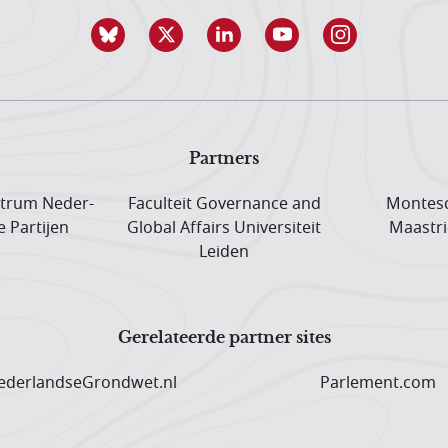
Partners
trum Neder­
Faculteit Governance and
Montesq
e Partijen
Global Affairs Universiteit
Maastri
Leiden
Gerelateerde partner sites
derlandseGrondwet.nl
Parlement.com