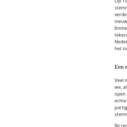
Op 15
stemm
verde
nieuw
Immer
teken
Neder
het n
Een e
Veel 
we, al
open 
echte
parti
stemre
Bij r