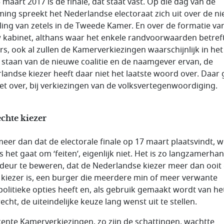
 maart 2017 is de finale, dat staat vast. Op die dag van de
ing spreekt het Nederlandse electoraat zich uit over de n
ling van zetels in de Tweede Kamer. En over de formatie va
 kabinet, althans waar het enkele randvoorwaarden betreft
s, ook al zullen de Kamerverkiezingen waarschijnlijk in het
 staan van de nieuwe coalitie en de naamgever ervan, de
landse kiezer heeft daar niet het laatste woord over. Daar 
iet over, bij verkiezingen van de volksvertegenwoordiging.
chte kiezer
meer dan dat de electorale finale op 17 maart plaatsvindt, 
s het gaat om ‘feiten’, eigenlijk niet. Het is zo langzamerha
deur te beweren, dat de Nederlandse kiezer meer dan ooit
 kiezer is, een burger die meerdere min of meer verwante
jpolitieke opties heeft en, als gebruik gemaakt wordt van he
cht, de uiteindelijke keuze lang wenst uit te stellen.
ecente Kamerverkiezingen, zo zijn de schattingen, wachtte