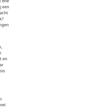
t ene
ij een
wacht
k?
ingen
k,
e
t en
ar
sis
p
met