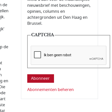
m de
nieuwsbrief met beschouwingen,
ellen
opinies, columns en
jk.
achtergronden uit Den Haag en
Brussel.
jk’
CAPTCHA
op de
at
Deze vraag is om te controleren dat u ee
n
n
g en
Die
Abonnementen beheren
ode
art
ste
dat