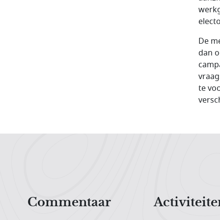
werkg
elect
De me
dan o
campa
vraag
te vo
versc
Hoofdnavigatiemenu
Commentaar
Activiteite