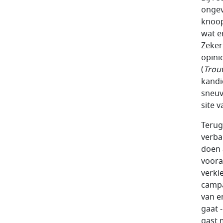
ongev
knoop
wat er
Zeker 
opini
(
Trou
kandi
sneuv
site 
Terug
verba
doen 
voora
verki
campa
van e
gaat 
gast 