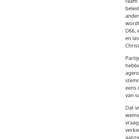
faam 
beleid
ander
wordt
D66, 
en la
Chris
Parti
hebbe
agend
stemm
eens 
van s
Dat v
weini
vraag
verki
aanzi