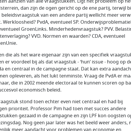
ten aanzien van alle vraagstukken. Ligt het probleem op he
sterrein, dan zijn de ogen gericht op de ene partij, terwijl b
 beleidsvraagstuk van een andere partij wellicht meer ver
. Werkloosheid? PvdA, eventueel SP. Onderwijsproblematie
eventueel GroenLinks. Minderhedenvraagstuk? PVV. Belast
stenverlaging? VVD. Normen en waarden? CDA, eventueel
tenUnie.
jen die als het ware eigenaar zijn van een specifiek vraagstu
n er voordeel bij als dat vraagstuk - ‘hun’ issue - hoog op d
a en centraal in de campagne staat. Dat kan extra aandach
en opleveren, als het lukt tenminste. Vraag de PvdA er ma
naar, die in 2002 meende electoraal te kunnen scoren op ba
uccesvol economisch beleid.
raagstuk stond toen echter even niet centraal en had bij
gen prioriteit. Professor Pim had toen met succes andere
stukken gezaaid in de campagne en zijn LPF kon oogsten o
ezingsdag. Nog geen jaar later was het beeld weer anders, 
enlijk meer aandacht voor problemen van economie en