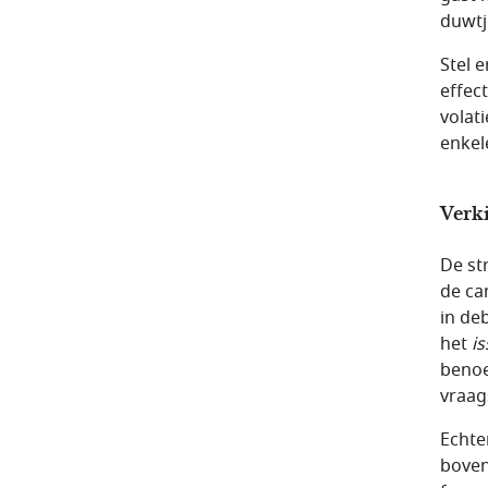
duwtj
Stel 
effec
volat
enkel
Verk
De st
de ca
in de
het
i
benoe
vraag
Echter
boven