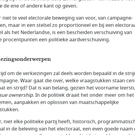
e de ene of andere kant op geven.
er niet te veel electorale beweging van voor, van campagne-
ten, maar in een stelsel zo proportioneel en bij een electora
iel als het Nederlandse, is een bescheiden verschuiving van
e procentpunten een politieke aardverschuiving.
iezingsonderwerpen
rijd om de verkiezingen zal deels worden bepaald in de stri
mpagne. Waar gaat die over, welke vraagstukken staan cen
bat en strijd? Dat is van belang, gezien het voorname leerst
ssue ownership
. In de politiek draait het onder meer om het
men, aanpakken en oplossen van maatschappelijke
stukken.
, niet elke politieke partij heeft, historisch, programmatisc
al in de beleving van het electoraat, een even goede naam