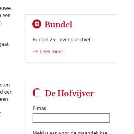
ieuwe
n een
.
Bundel
Bundel 25: Levend archief
gaat
Lees meer
weten
nd een
De Hofvijver
 een
E-mail
t
E-mailadres van de abonnee.
Meld u aan voor de maandelijkse