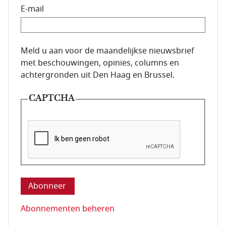
E-mail
E-mailadres van de abonnee.
Meld u aan voor de maandelijkse nieuwsbrief
met beschouwingen, opinies, columns en
achtergronden uit Den Haag en Brussel.
CAPTCHA
Deze vraag is om te controleren dat u een mens be
Abonnementen beheren