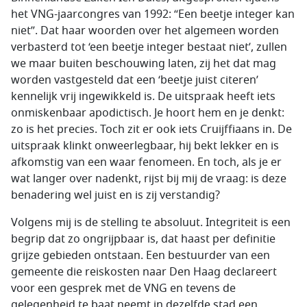
het VNG-jaarcongres van 1992: “Een beetje integer kan
niet”. Dat haar woorden over het algemeen worden
verbasterd tot ‘een beetje integer bestaat niet’, zullen
we maar buiten beschouwing laten, zij het dat mag
worden vastgesteld dat een ‘beetje juist citeren’
kennelijk vrij ingewikkeld is. De uitspraak heeft iets
onmiskenbaar apodictisch. Je hoort hem en je denkt:
zo is het precies. Toch zit er ook iets Cruijffiaans in. De
uitspraak klinkt onweerlegbaar, hij bekt lekker en is
afkomstig van een waar fenomeen. En toch, als je er
wat langer over nadenkt, rijst bij mij de vraag: is deze
benadering wel juist en is zij verstandig?
Volgens mij is de stelling te absoluut. Integriteit is een
begrip dat zo ongrijpbaar is, dat haast per definitie
grijze gebieden ontstaan. Een bestuurder van een
gemeente die reiskosten naar Den Haag declareert
voor een gesprek met de VNG en tevens de
gelegenheid te baat neemt in dezelfde stad een