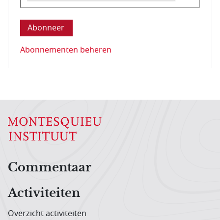
Deze vraag is om te controleren dat u een mens be
Abonnementen beheren
Hoofdnavigatiemenu
Commentaar
Activiteiten
Overzicht activiteiten