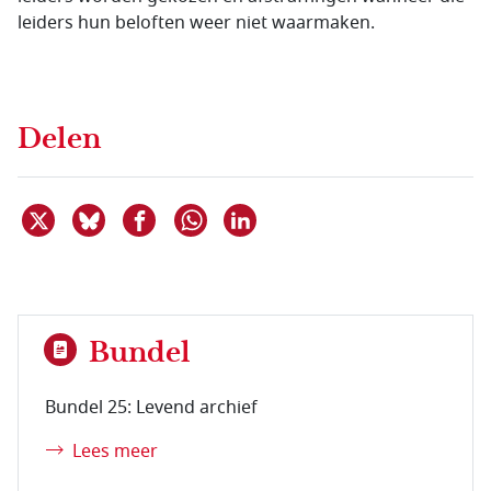
leiders hun beloften weer niet waarmaken.
Delen
Deel dit item op X
Deel dit item op Bluesky
Deel dit item op Facebook
Deel dit item op Linkedin
Delen via WhatsApp
Bundel
Bundel 25: Levend archief
Lees meer