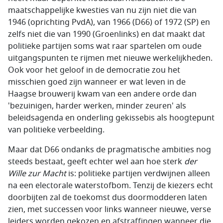
maatschappelijke kwesties van nu zijn niet die van
1946 (oprichting PvdA), van 1966 (D66) of 1972 (SP) en
zelfs niet die van 1990 (Groenlinks) en dat maakt dat
politieke partijen soms wat raar spartelen om oude
uitgangspunten te rijmen met nieuwe werkelijkheden.
Ook voor het geloof in de democratie zou het
misschien goed zijn wanneer er wat leven in de
Haagse brouwerij kwam van een andere orde dan
'bezuinigen, harder werken, minder zeuren' als
beleidsagenda en onderling gekissebis als hoogtepunt
van politieke verbeelding.
Maar dat D66 ondanks de pragmatische ambities nog
steeds bestaat, geeft echter wel aan hoe sterk
der
Wille zur Macht
is: politieke partijen verdwijnen alleen
na een electorale waterstofbom. Tenzij de kiezers echt
doorbijten zal de toekomst dus doormodderen laten
zien, met successen voor links wanneer nieuwe, verse
leiders worden gekozen en afstraffingen wanneer die