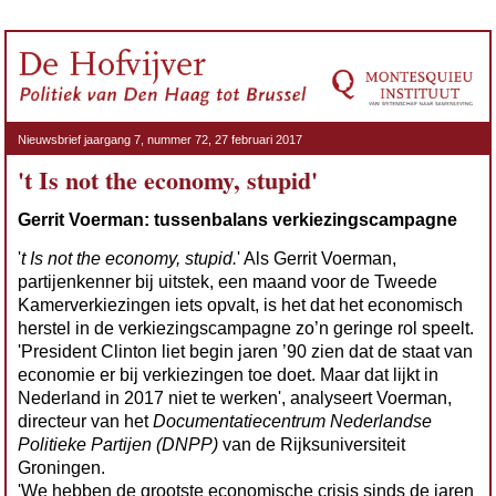
Nieuwsbrief jaargang 7, nummer 72, 27 februari 2017
't Is not the economy, stupid'
Gerrit Voerman: tussenbalans verkiezingscampagne
'
t Is not the economy, stupid.
' Als Gerrit Voerman,
partijenkenner bij uitstek, een maand voor de Tweede
Kamerverkiezingen iets opvalt, is het dat het economisch
herstel in de verkiezingscampagne zo’n geringe rol speelt.
'President Clinton liet begin jaren ’90 zien dat de staat van
economie er bij verkiezingen toe doet. Maar dat lijkt in
Nederland in 2017 niet te werken', analyseert Voerman,
directeur van het
Documentatiecentrum Nederlandse
Politieke Partijen (DNPP)
van de Rijksuniversiteit
Groningen.
'We hebben de grootste economische crisis sinds de jaren