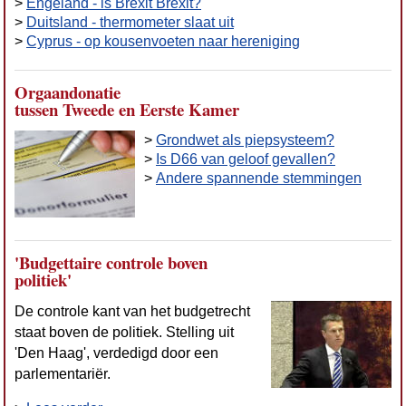
>
Engeland - is Brexit Brexit?
>
Duitsland - thermometer slaat uit
>
Cyprus - op kousenvoeten naar hereniging
Orgaandonatie
tussen Tweede en Eerste Kamer
>
Grondwet als piepsysteem?
>
Is D66 van geloof gevallen?
>
Andere spannende stemmingen
'Budgettaire controle boven
politiek'
De controle kant van het budgetrecht
staat boven de politiek. Stelling uit
'Den Haag', verdedigd door een
parlementariër.