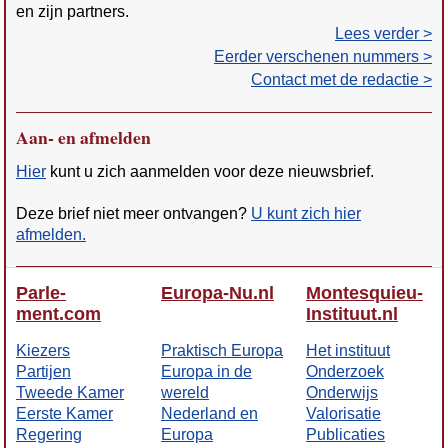
en zijn partners.
Lees verder >
Eerder verschenen nummers >
Contact met de redactie >
Aan- en afmelden
Hier
kunt u zich aanmelden voor deze nieuwsbrief.
Deze brief niet meer ontvangen?
U kunt zich hier
afmelden.
Parle­
Europa-Nu.nl
Montes­quieu-
ment.com
Insti­tuut.nl
Kiezers
Prak­tisch Europa
Het insti­tuut
Partijen
Europa in de
Onderzoek
Tweede Kamer
wereld
Onderwijs
Eerste Kamer
Neder­land en
Valo­risatie
Regering
Europa
Publi­caties