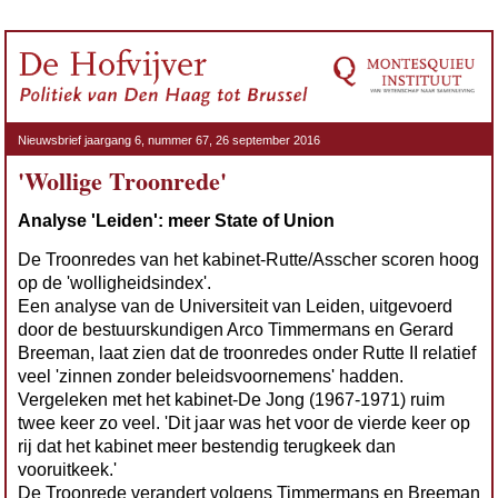
Nieuwsbrief jaargang 6, nummer 67, 26 september 2016
'Wollige Troonrede'
Analyse 'Leiden': meer State of Union
De Troonredes van het kabinet-Rutte/Asscher scoren hoog
op de 'wolligheidsindex'.
Een analyse van de Universiteit van Leiden, uitgevoerd
door de bestuurskundigen Arco Timmermans en Gerard
Breeman, laat zien dat de troonredes onder Rutte II relatief
veel 'zinnen zonder beleidsvoornemens' hadden.
Vergeleken met het kabinet-De Jong (1967-1971) ruim
twee keer zo veel. 'Dit jaar was het voor de vierde keer op
rij dat het kabinet meer bestendig terugkeek dan
vooruitkeek.'
De Troonrede verandert volgens Timmermans en Breeman