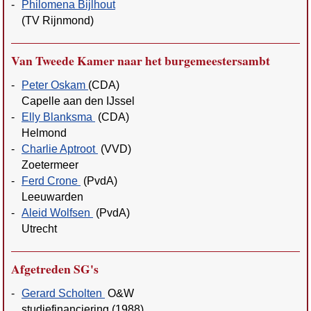
-
Philomena Bijlhout
(TV Rijnmond)
Van Tweede Kamer naar het burgemeestersambt
-
Peter Oskam
(CDA)
Capelle aan den IJssel
-
Elly Blanksma
(CDA)
Helmond
-
Charlie Aptroot
(VVD)
Zoetermeer
-
Ferd Crone
(PvdA)
Leeuwarden
-
Aleid Wolfsen
(PvdA)
Utrecht
Afgetreden SG's
-
Gerard Scholten
O&W
studiefinanciering (1988)