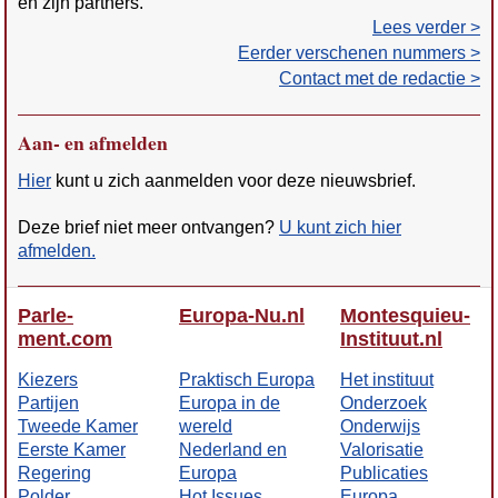
en zijn partners.
Lees verder >
Eerder verschenen nummers >
Contact met de redactie >
Aan- en afmelden
Hier
kunt u zich aanmelden voor deze nieuwsbrief.
Deze brief niet meer ontvangen?
U kunt zich hier
afmelden.
Parle­
Europa-Nu.nl
Montes­quieu-
ment.com
Insti­tuut.nl
Kiezers
Prak­tisch Europa
Het insti­tuut
Partijen
Europa in de
Onderzoek
Tweede Kamer
wereld
Onderwijs
Eerste Kamer
Neder­land en
Valo­risatie
Regering
Europa
Publi­caties
Polder
Hot Issues
Europa